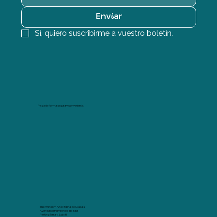
Enviar
Sí, quiero suscribirme a vuestro boletín.
Paga de forma segura y conveniente.
Imprimir com Arte Marina de Cascais
Avenida Rei Humberto II de Italia
Parking Terra -1 Loja 8