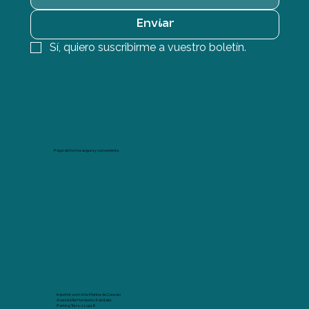
Enviar
Sí, quiero suscribirme a vuestro boletín.
Paga de forma segura y conveniente.
Imprimir com Arte Marina de Cascais
Avenida Rei Humberto II de Italia
Parking Terra -1 Loja 8