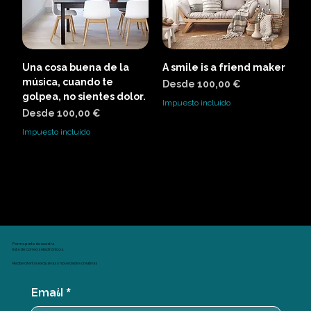
Una cosa buena de la
A smile is a friend maker
música, cuando te
Precio de oferta
Desde
100,00 €
golpea, no sientes dolor.
Impuesto incluido
Precio de oferta
Desde
100,00 €
Impuesto incluido
Cargar más
Forma parte de nuestra
lista de correos electrónicos.
Recibe ofertas exclusivas y novedades creativas
Email
*