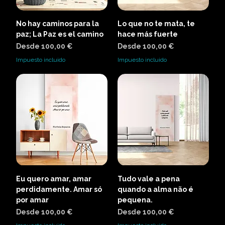
No hay caminos para la
Lo que no te mata, te
paz; La Paz es el camino
hace más fuerte
Precio de oferta
Precio de oferta
Desde
100,00 €
Desde
100,00 €
Impuesto incluido
Impuesto incluido
Eu quero amar, amar
Tudo vale a pena
perdidamente. Amar só
quando a alma não é
por amar
pequena.
Precio de oferta
Precio de oferta
Desde
100,00 €
Desde
100,00 €