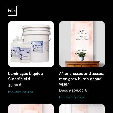
Filtro
Laminação Líquida
After crosses and losses,
ClearShield
men grow humbler and
wiser
Precio
49,00 €
Precio de oferta
Desde
100,00 €
Impuesto incluido
Impuesto incluido