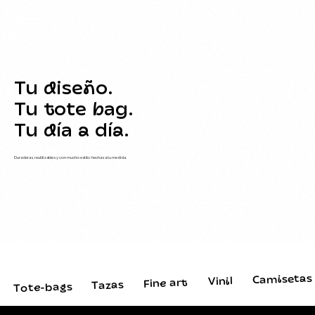
Tu diseño.
Tu tote bag.
Tu día a día.
Duraderas, reutilizables y con mucho estilo: hechas a tu medida.
Camisetas
Vinil
Fine art
Tazas
Tote-bags