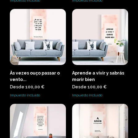
Impuesto incluido
Impuesto incluido
Às vezes ouço passar o
Aprende a vivir y sabrás
vento...
morir bien
Precio de oferta
Precio de oferta
Desde
100,00 €
Desde
100,00 €
Impuesto incluido
Impuesto incluido