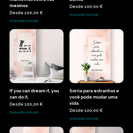
mesmos.
Precio de oferta
Desde
100,00 €
Precio de oferta
Desde
100,00 €
Impuesto incluido
Impuesto incluido
If you can dream it, you
Sorria para estranhos e
can do it.
você pode mudar uma
vida
Precio de oferta
Desde
100,00 €
Precio de oferta
Desde
100,00 €
Impuesto incluido
Impuesto incluido