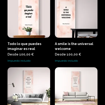
Todo lo que puedes
A smile is the universal
imaginar es real
welcome
Precio de oferta
Precio de oferta
Desde
100,00 €
Desde
100,00 €
Impuesto incluido
Impuesto incluido