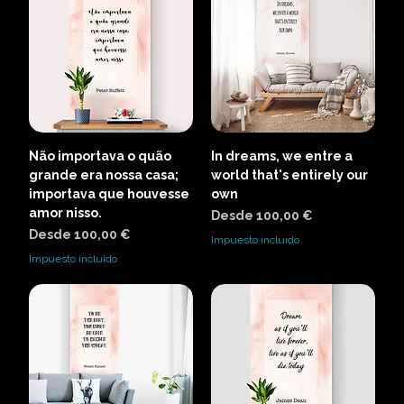
Não importava o quão
In dreams, we entre a
grande era nossa casa;
world that's entirely our
importava que houvesse
own
amor nisso.
Precio de oferta
Desde
100,00 €
Precio de oferta
Desde
100,00 €
Impuesto incluido
Impuesto incluido