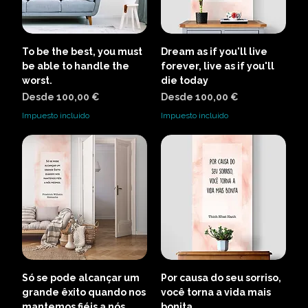
To be the best, you must
Dream as if you'll live
be able to handle the
forever, live as if you'll
worst.
die today
Precio de oferta
Precio de oferta
Desde
100,00 €
Desde
100,00 €
Impuesto incluido
Impuesto incluido
Só se pode alcançar um
Por causa do seu sorriso,
grande êxito quando nos
você torna a vida mais
mantemos fiéis a nós
bonita