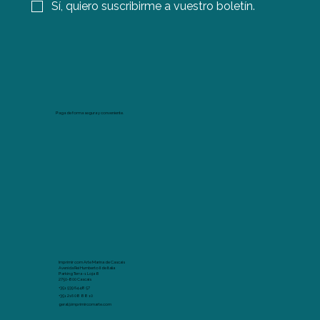
Sí, quiero suscribirme a vuestro boletín.
Paga de forma segura y conveniente.
Imprimir com Arte Marina de Cascais
Avenida Rei Humberto II de Italia
Parking Terra -1 Loja 8
2750-800 Cascais
+351 939 64 48 57
+351 216 08 88 10
geral@imprimircomarte.com