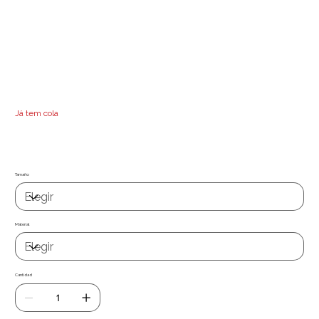
Papel de parede / tecido autocolante de fácil aplicação e grande
capacidade de reposicionamento. Permite remover e recolocar, sem deixar
resíduos. Aplicável em qualquer superfície lisa não porosa (vidro, metal,
madeira, plásticos, etc.) ou em paredes lisas de pladur ou gesso, já vem
com cola , basta só aplicar, de fácil limpeza com um pano ligueramente
humedecido .
Já tem cola
Quer uma medida especifica ? Entre em contacto com nosso
suporte técnico suporte@miauwal.com
Tamaño
Material
Cantidad