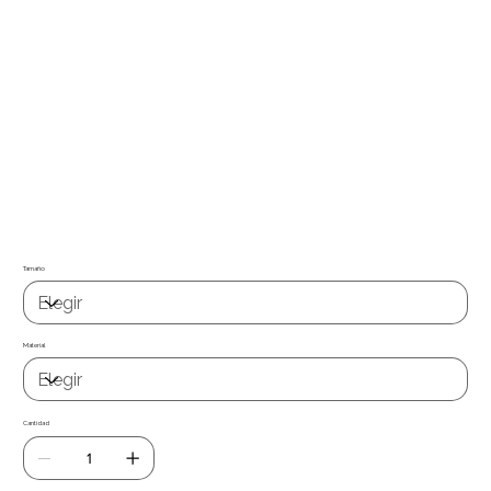
Papel de parede / tecido autocolante de fácil aplicação e grande
capacidade de reposicionamento. Permite remover e recolocar, sem deixar
resíduos. Aplicável em qualquer superfície lisa não porosa (vidro, metal,
madeira, plásticos, etc.) ou em paredes lisas de pladur ou gesso, já vem
com cola , basta só aplicar, de fácil limpeza com um pano ligueramente
humedecido .
Já tem cola
Quer uma medida especifica ? Entre em contacto com nosso
suporte técnico suporte@miauwal.com
Tamaño
Material
Cantidad