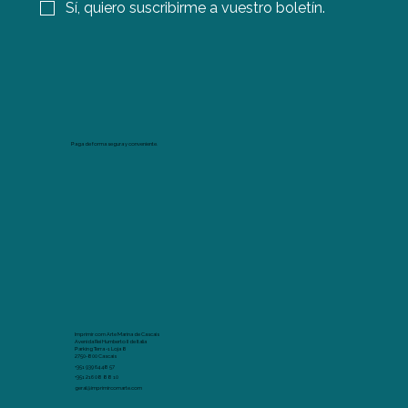
Sí, quiero suscribirme a vuestro boletín.
Paga de forma segura y conveniente.
Imprimir com Arte Marina de Cascais
Avenida Rei Humberto II de Italia
Parking Terra -1 Loja 8
2750-800 Cascais
+351 939 64 48 57
+351 216 08 88 10
geral@imprimircomarte.com