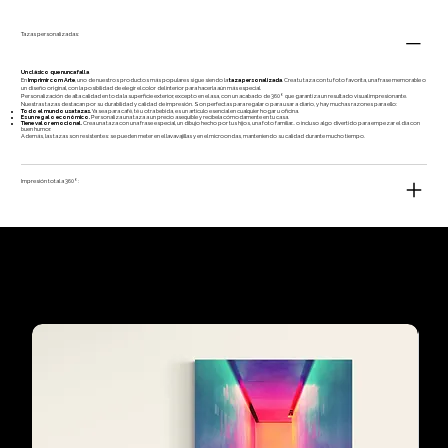
Tazas personalizadas:
Un clásico que nunca falla
En
Imprimir com Arte
, uno de nuestros productos más populares sigue siendo la
taza personalizada
. Crea tu taza con tu foto favorita, una frase memorable o
un diseño original, con la posibilidad de elegir el color del interior para hacerla aún más especial.
Personalización de alta calidad en toda la superficie exterior, excepto en el asa, con un acabado de 360º que garantiza un resultado visual impresionante.
Nuestras tazas destacan por su durabilidad y calidad de impresión. Son perfectas para regalar o para usar a diario, y hay muchas razones para ello:
Todo el mundo usa tazas.
Ya sea para café, té u otra bebida, es un artículo esencial en cualquier hogar u oficina.
Es un regalo económico.
Personaliza una taza a un precio asequible y recíbela cómodamente en tu casa.
Tiene valor emocional.
Crea una taza con una frase especial, un dibujo hecho por tus hijos, una foto familiar... o incluso algo divertido para empezar el día con
buen humor.
Además, las tazas son resistentes: se pueden meter en el lavavajillas y en el microondas, manteniendo su calidad durante mucho tiempo.
Impresión total a 360º:
Los preferidos de
nuestros clientes