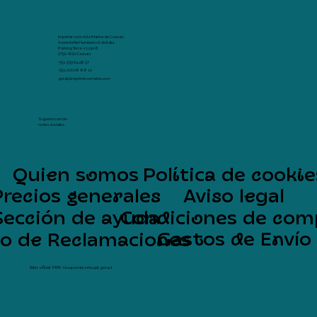
Imprimir com Arte Marina de Cascais
Avenida Rei Humberto II de Italia
Parking Terra -1 Loja 8
2750-800 Cascais
+351 939 64 48 57
+351 216 08 88 10
geral@imprimircomarte.com
Síguenos en las
redes sociales
Quien somos
Política de cookie
Precios generales
Aviso legal
Sección de ayuda
Condiciones de com
Gastos de Envío
ro de Reclamaciones
Sítio oficial PRR: recuperarportugal.gov.pt