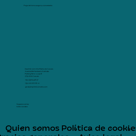
Paga de forma segura y conveniente.
Imprimir com Arte Marina de Cascais
Avenida Rei Humberto II de Italia
Parking Terra -1 Loja 8
2750-800 Cascais
+351 939 64 48 57
+351 216 08 88 10
geral@imprimircomarte.com
Síguenos en las
redes sociales
Quien somos
Política de cookie