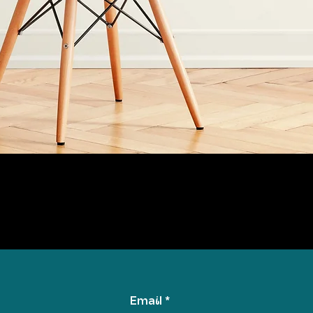
Email
*