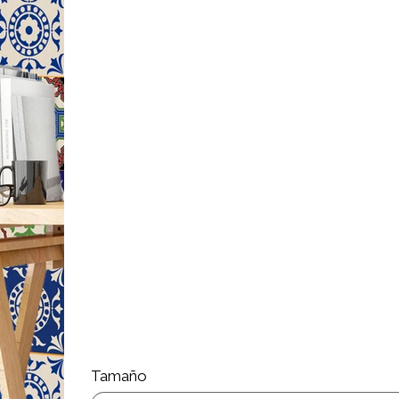
material anti-risco e anti-abrasivo a escolha id
Cola não incluída (comprar cola aqui)
PHOTOTEX -­ TECIDO ADESIVO REPOSICIONÁV
Papel de parede / tecido autocolante de fácil
reposicionamento. Permite remover e recolocar
superfície lisa não porosa (vidro, metal, madeir
gesso, já vem com cola , basta só aplicar, de
humedecido .
Já tem cola
Quer uma medida especifica ? Entre em 
suporte@miauwal.com
Tamaño