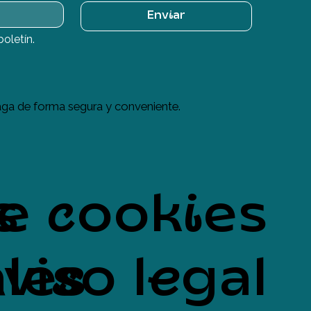
Enviar
boletín.
ga de forma segura y conveniente.
s
de cookies
les
viso legal