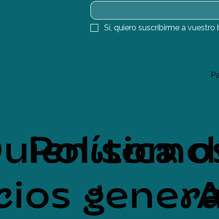
Sí, quiero suscribirme a vuestro 
Pa
uien somo
Política 
cios genera
A