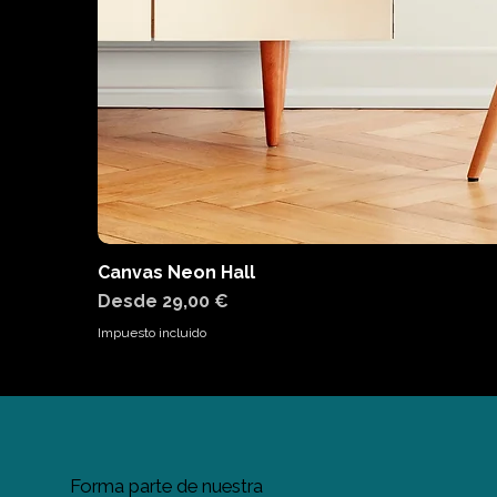
Canvas Neon Hall
Precio de oferta
Desde
29,00 €
Impuesto incluido
Forma parte de nuestra