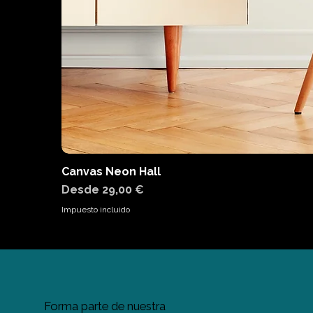
Canvas Neon Hall
Precio de oferta
Desde
29,00 €
Impuesto incluido
Forma parte de nuestra