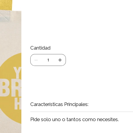
bolsa. Este sello certifica que el producto se f
medio ambiente, siguiendo estrictos estándares
está tomando una decisión responsable y ecológ
mercado promocional con un producto que refle
mundo más consciente con el medio ambiente
Cantidad
Agrega
Características Principales:
Pide solo uno o tantos como necesites.