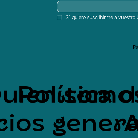
Sí, quiero suscribirme a vuestro 
Pa
uien somo
Política 
cios genera
A