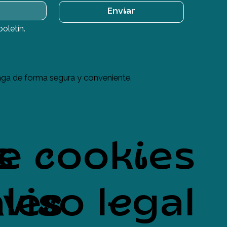
Enviar
boletín.
ga de forma segura y conveniente.
s
de cookies
les
viso legal