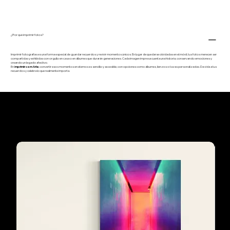
¿Por qué imprimir fotos?
Imprimir fotografías es una forma especial de guardar recuerdos y revivir momentos únicos. En lugar de quedarse olvidadas en el móvil, tus fotos merecen ser
compartidas y exhibidas con orgullo en casa o en álbumes que durarán generaciones. Cada imagen impresa cuenta una historia, conservando emociones y
creando un legado afectivo.
En I
mprimir com Arte
, convertir esos momentos en eternos es sencillo y accesible, con opciones como álbumes, lienzos o tazas personalizadas. Da vida a tus
recuerdos y celebra lo que realmente importa.
Los preferidos de
nuestros clientes