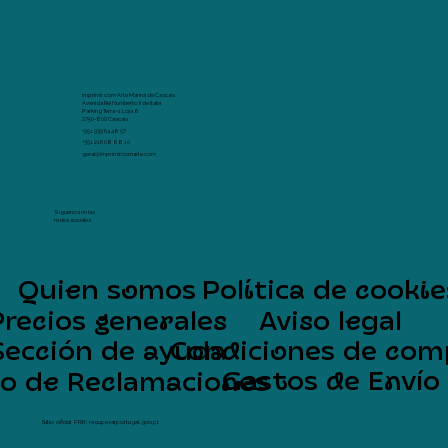
Imprimir com Arte Marina de Cascais
Avenida Rei Humberto II de Italia
Parking Terra -1 Loja 8
2750-800 Cascais
+351 939 64 48 57
+351 216 08 88 10
geral@imprimircomarte.com
Síguenos en las
redes sociales
Quien somos
Política de cookie
Precios generales
Aviso legal
Sección de ayuda
Condiciones de com
Gastos de Envío
ro de Reclamaciones
Sítio oficial PRR: recuperarportugal.gov.pt