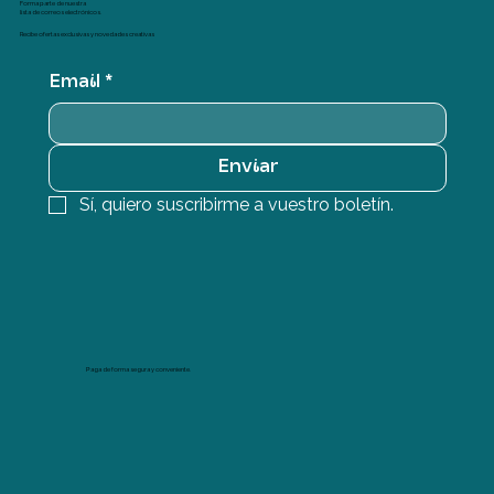
Forma parte de nuestra
lista de correos electrónicos.
Recibe ofertas exclusivas y novedades creativas
Email
*
Enviar
Sí, quiero suscribirme a vuestro boletín.
Paga de forma segura y conveniente.