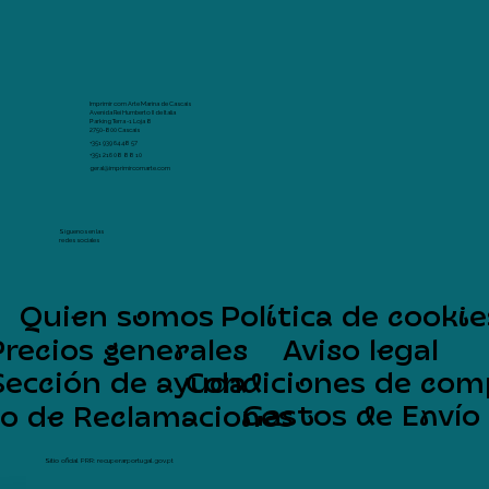
Imprimir com Arte Marina de Cascais
Avenida Rei Humberto II de Italia
Parking Terra -1 Loja 8
2750-800 Cascais
+351 939 64 48 57
+351 216 08 88 10
geral@imprimircomarte.com
Síguenos en las
redes sociales
Quien somos
Política de cookie
Precios generales
Aviso legal
Sección de ayuda
Condiciones de com
Gastos de Envío
ro de Reclamaciones
Sítio oficial PRR: recuperarportugal.gov.pt