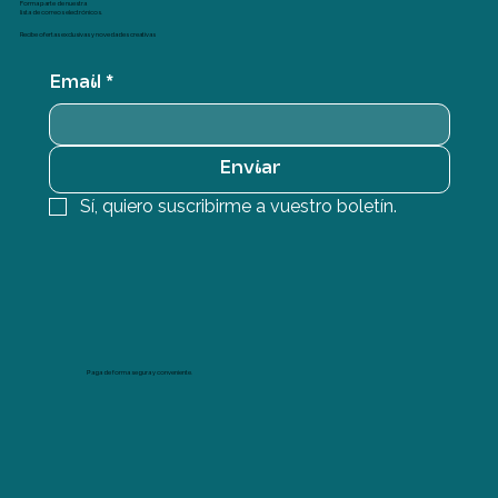
Forma parte de nuestra
lista de correos electrónicos.
Recibe ofertas exclusivas y novedades creativas
Email
*
Enviar
Sí, quiero suscribirme a vuestro boletín.
Paga de forma segura y conveniente.