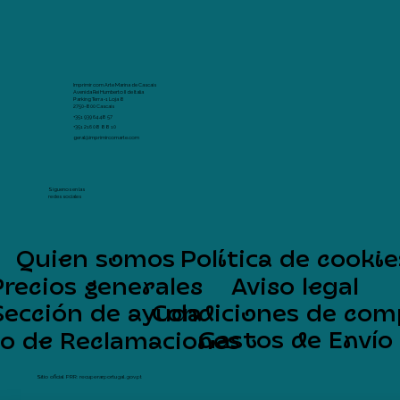
Imprimir com Arte Marina de Cascais
Avenida Rei Humberto II de Italia
Parking Terra -1 Loja 8
2750-800 Cascais
+351 939 64 48 57
+351 216 08 88 10
geral@imprimircomarte.com
Síguenos en las
redes sociales
Quien somos
Política de cookie
Precios generales
Aviso legal
Sección de ayuda
Condiciones de com
Gastos de Envío
ro de Reclamaciones
Sítio oficial PRR: recuperarportugal.gov.pt