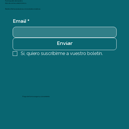
Forma parte de nuestra
lista de correos electrónicos.
Recibe ofertas exclusivas y novedades creativas
Email
*
Enviar
Sí, quiero suscribirme a vuestro boletín.
Paga de forma segura y conveniente.