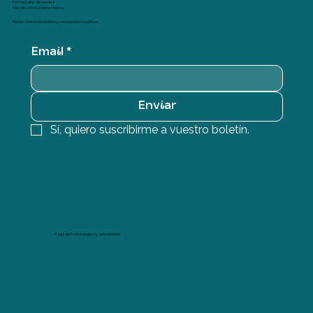
Forma parte de nuestra
lista de correos electrónicos.
Recibe ofertas exclusivas y novedades creativas
Email
*
Enviar
Sí, quiero suscribirme a vuestro boletín.
Paga de forma segura y conveniente.