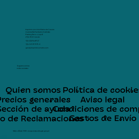
Imprimir com Arte Marina de Cascais
Avenida Rei Humberto II de Italia
Parking Terra -1 Loja 8
2750-800 Cascais
+351 939 64 48 57
+351 216 08 88 10
geral@imprimircomarte.com
Síguenos en las
redes sociales
Quien somos
Política de cookie
Precios generales
Aviso legal
Sección de ayuda
Condiciones de com
Gastos de Envío
ro de Reclamaciones
Sítio oficial PRR: recuperarportugal.gov.pt