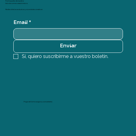
Forma parte de nuestra
lista de correos electrónicos.
Recibe ofertas exclusivas y novedades creativas
Email
*
Enviar
Sí, quiero suscribirme a vuestro boletín.
Paga de forma segura y conveniente.