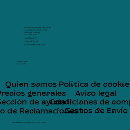
Imprimir com Arte Marina de Cascais
Avenida Rei Humberto II de Italia
Parking Terra -1 Loja 8
2750-800 Cascais
+351 939 64 48 57
+351 216 08 88 10
geral@imprimircomarte.com
Síguenos en las
redes sociales
Quien somos
Política de cookie
Precios generales
Aviso legal
Sección de ayuda
Condiciones de com
Gastos de Envío
ro de Reclamaciones
Sítio oficial PRR: recuperarportugal.gov.pt