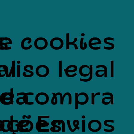
s
de cookies
al
viso legal
uda
de compra
de Envios
ações