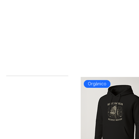
Natura 300
Buscar por
4 produtos
Todos os produtos
Orgânico
Bandas Parede
Camisola 280gr
Camisolas
Canecas
Canecas Personalizadas
Canvas
Espanhol
Fine Art