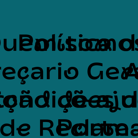
uem somo
Política 
eçario Ger
A
cção de aj
Condições 
Porte 
 de Reclam