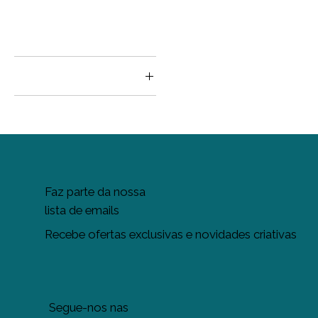
€ 35
€ 46
Tamanho
L
M
S
XL
XXL
Faz parte da nossa
lista de emails
Recebe ofertas exclusivas e novidades criativas
Segue-nos nas