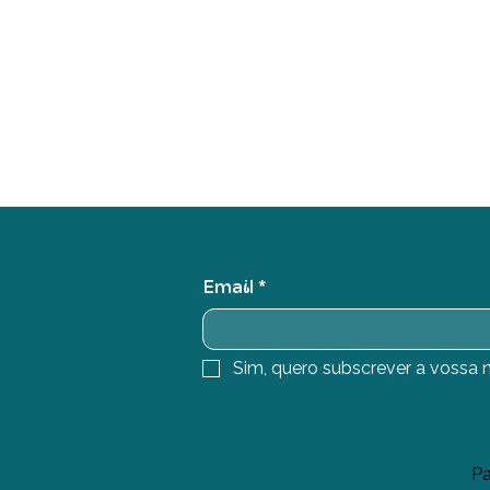
Email
*
Sim, quero subscrever a vossa n
Pa