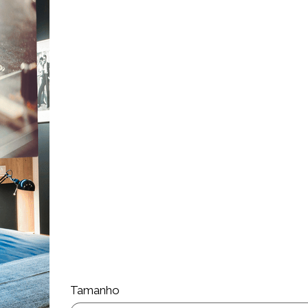
material anti-risco e anti-abrasivo a escolha id
Cola não incluída (comprar cola aqui)
PHOTOTEX -­ TECIDO ADESIVO REPOSICIONÁV
Papel de parede / tecido autocolante de fácil
reposicionamento. Permite remover e recolocar
superfície lisa não porosa (vidro, metal, madeir
gesso, já vem com cola , basta só aplicar, de
humedecido .
Já tem cola
Quer uma medida especifica ? Entre em 
suporte@miauwal.com
Tamanho