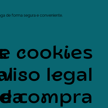
ga de forma segura e conveniente.
s
de cookies
al
viso legal
uda
de compra