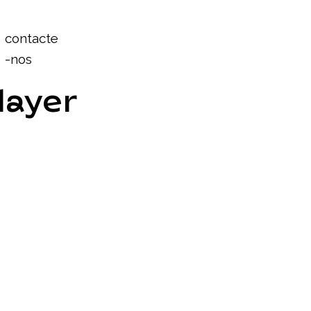
Login
contacte
-nos
layer
co-solvente, garante uma durabilidade extrema, uma
ão clear.
er não-tecido, com um acabamento fotográfico
o visual, que torna um espaço aborrecido no centro
gens nítidas e de cor vibrante, que fazem deste