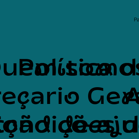
Pa
uem somo
Política 
eçario Ger
A
cção de aj
Condições 