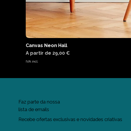
Canvas Neon Hall
Preço promocional
A partir de
29,00 €
IVA incl.
Faz parte da nossa
lista de emails
Recebe ofertas exclusivas e novidades criativas