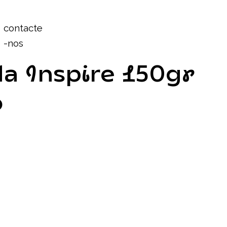
Login
contacte
-nos
da Inspire 150gr
o
ade
pun
DTG
ira vez. Dar volta à t-shirt antes de cada lavado.