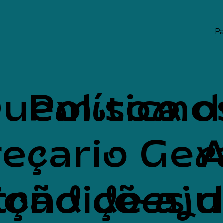
Pa
uem somo
Política 
eçario Ger
A
cção de aj
Condições 