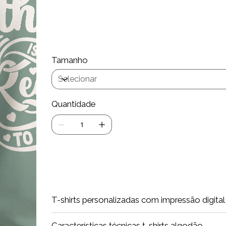
Lavar máximo 40 graus
Passar ferro a avesso
Se não aparece a opção de Personaliz
página
Tamanho
Quantidade
Adiciona
T-shirts personalizadas com impressão digita
Características técnicas t-shirts algodão