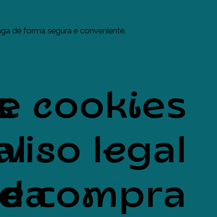
ga de forma segura e conveniente.
s
de cookies
al
viso legal
uda
de compra