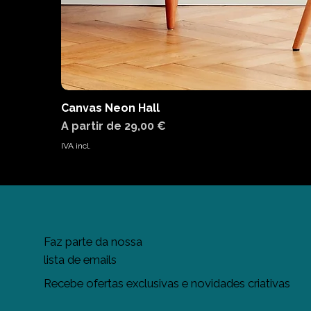
Canvas Neon Hall
Preço promocional
A partir de
29,00 €
IVA incl.
Faz parte da nossa
lista de emails
Recebe ofertas exclusivas e novidades criativas