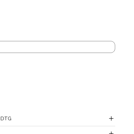
ação de Produto faz favor fazer refresh a
r ao carrinho
l DTG