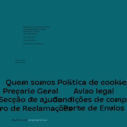
Imprimir com Arte Marina de Cascais
Avenida Rei Humberto II de Italia
Parking Terra -1 Loja 8
2750-800 Cascais
+351 939 64 48 57
+351 216 08 88 10
geral@imprimircomarte.com
Siga-nos nas
redes sociais
Quem somos
Política de cookie
Preçario Geral
Aviso legal
Secção de ajuda
Condições de comp
Porte de Envios
vro de Reclamações
Sítio oficial do PRR:
ecuperarportugal.gov.pt