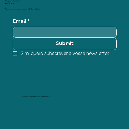
Faz parte da nossa
lista de emails
Recebe ofertas exclusivas e novidades criativas
Email
*
Submit
Sim, quero subscrever a vossa newsletter.
Paga de forma segura e conveniente.