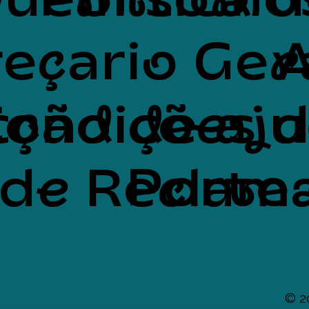
uem somo
Política 
eçario Ger
A
cção de aj
Condições 
Porte 
 de Reclam
© 2