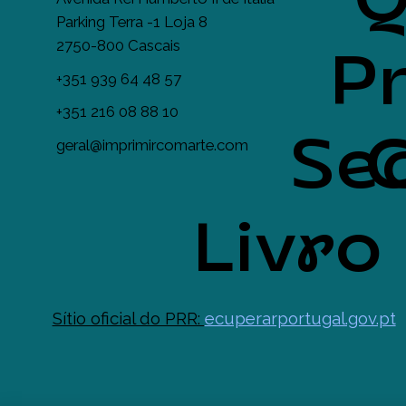
Q
Parking Terra -1 Loja 8
2750-800 Cascais
Pr
+351 939 64 48 57
+351 216 08 88 10
Se
geral@imprimircomarte.com
Livro
Sítio oficial do PRR:
ecuperarportugal.gov.pt