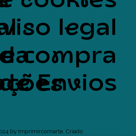
s
de cookies
al
viso legal
uda
de compra
de Envios
ações
024 by Imprimircomarte. Criado