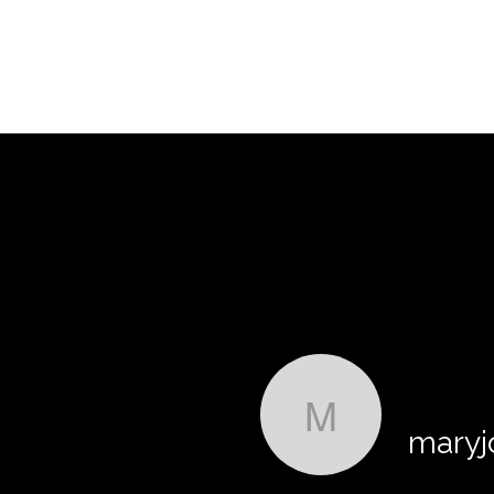
maryjoe7
maryj