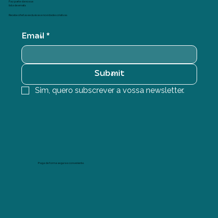
Faz parte da nossa
lista de emails
Recebe ofertas exclusivas e novidades criativas
Email
*
Submit
Sim, quero subscrever a vossa newsletter.
Paga de forma segura e conveniente.