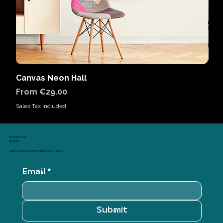
Canvas Neon Hall
Can
Sale Price
Sal
From
€29.00
Fr
Sales Tax Included
Sales
Be part of our
email list
Receive exclusive offers and creative news
Email
*
Submit