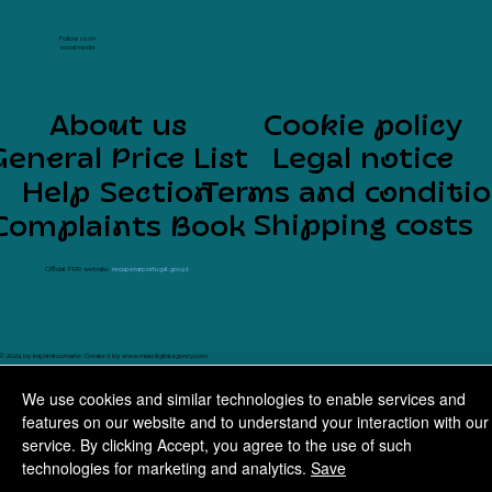
Follow us on
social media
About us
Cookie policy
General Price List
Legal notice
Help Section
Terms and conditi
Shipping costs
Complaints Book
Official PRR website:
recuperarportugal.gov.pt
© 2024 by Imprimircomarte. Created by
www.miaudigitalagency.com
We use cookies and similar technologies to enable services and
features on our website and to understand your interaction with our
service. By clicking Accept, you agree to the use of such
technologies for marketing and analytics.
Save