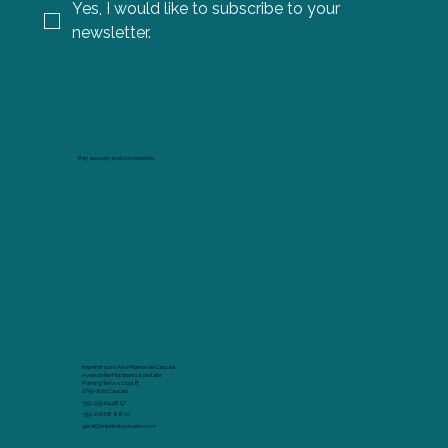
Yes, I would like to subscribe to your 
newsletter.
Pay securely and conveniently.
Imprimir com Arte Marina de Cascais
Avenida Rei Humberto II de Italia
Parking Terra -1 Loja 8
2750-800 Cascais
+351 939 64 48 57
+351 216 08 88 10
geral@imprimircomarte.com