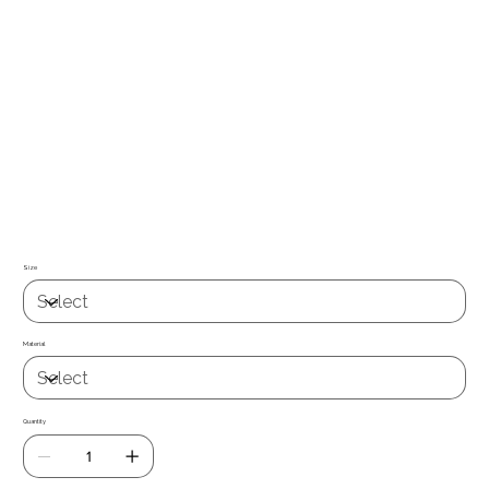
Papel de parede / tecido autocolante de fácil aplicação e grande
capacidade de reposicionamento. Permite remover e recolocar, sem deixar
resíduos. Aplicável em qualquer superfície lisa não porosa (vidro, metal,
madeira, plásticos, etc.) ou em paredes lisas de pladur ou gesso, já vem
com cola , basta só aplicar, de fácil limpeza com um pano ligueramente
humedecido .
Já tem cola
Quer uma medida especifica ? Entre em contacto com nosso
suporte técnico suporte@miauwal.com
Size
Material
Quantity