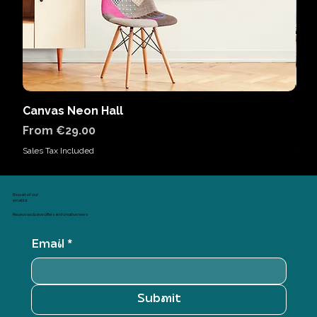
Canvas Neon Hall
Can
Sale Price
Sal
From
€29.00
Fr
Sales Tax Included
Sales
Be part of our
email list
Receive exclusive offers and creative news
Email
*
Submit