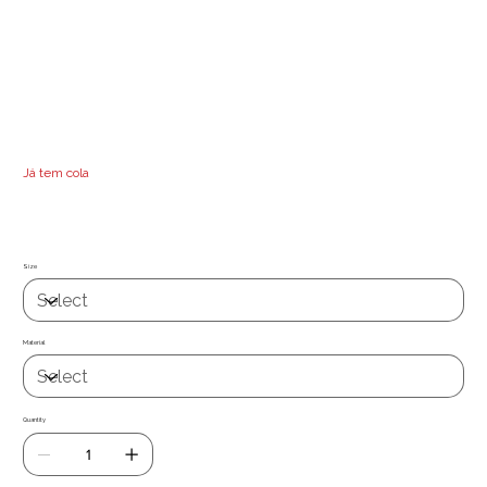
Papel de parede / tecido autocolante de fácil aplicação e grande
capacidade de reposicionamento. Permite remover e recolocar, sem deixar
resíduos. Aplicável em qualquer superfície lisa não porosa (vidro, metal,
madeira, plásticos, etc.) ou em paredes lisas de pladur ou gesso, já vem
com cola , basta só aplicar, de fácil limpeza com um pano ligueramente
humedecido .
Já tem cola
Quer uma medida especifica ? Entre em contacto com nosso
suporte técnico suporte@miauwal.com
Size
Material
Quantity