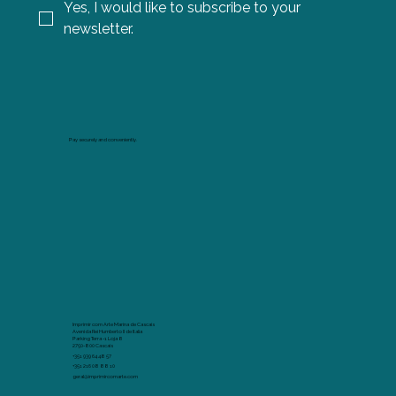
Yes, I would like to subscribe to your 
newsletter.
Pay securely and conveniently.
Imprimir com Arte Marina de Cascais
Avenida Rei Humberto II de Italia
Parking Terra -1 Loja 8
2750-800 Cascais
+351 939 64 48 57
+351 216 08 88 10
geral@imprimircomarte.com