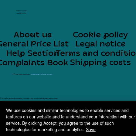
Follow us on
social media
About us
Cookie policy
General Price List
Legal notice
Help Section
Terms and conditi
Shipping costs
Complaints Book
Official PRR website:
recuperarportugal.gov.pt
© 2024 by Imprimircomarte. Created by
www.miaudigitalagency.com
We use cookies and similar technologies to enable services and
features on our website and to understand your interaction with our
service. By clicking Accept, you agree to the use of such
technologies for marketing and analytics.
Save