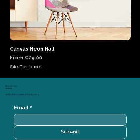
Canvas Neon Hall
Can
Sale Price
Sal
From
€29.00
Fr
Sales Tax Included
Sales
Be part of our
email list
Receive exclusive offers and creative news
Email
*
Submit