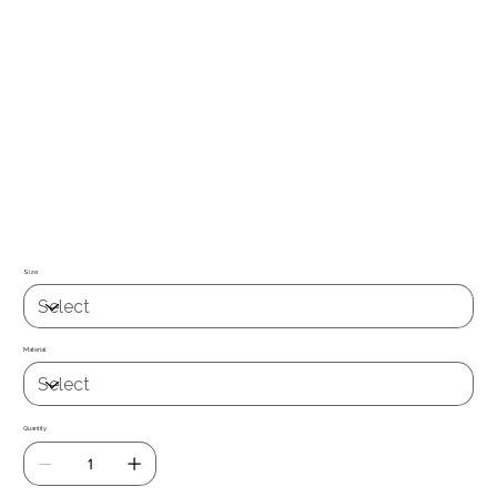
Papel de parede / tecido autocolante de fácil aplicação e grande
capacidade de reposicionamento. Permite remover e recolocar, sem deixar
resíduos. Aplicável em qualquer superfície lisa não porosa (vidro, metal,
madeira, plásticos, etc.) ou em paredes lisas de pladur ou gesso, já vem
com cola , basta só aplicar, de fácil limpeza com um pano ligueramente
humedecido .
Já tem cola
Quer uma medida especifica ? Entre em contacto com nosso
suporte técnico suporte@miauwal.com
Size
Material
Quantity