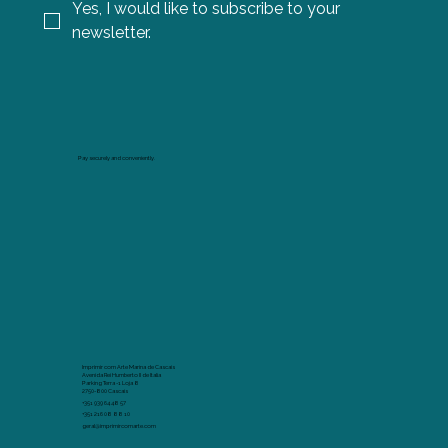
Yes, I would like to subscribe to your 
newsletter.
Pay securely and conveniently.
Imprimir com Arte Marina de Cascais
Avenida Rei Humberto II de Italia
Parking Terra -1 Loja 8
2750-800 Cascais
+351 939 64 48 57
+351 216 08 88 10
geral@imprimircomarte.com