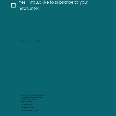
Yes, I would like to subscribe to your 
newsletter.
Pay securely and conveniently.
Imprimir com Arte Marina de Cascais
Avenida Rei Humberto II de Italia
Parking Terra -1 Loja 8
2750-800 Cascais
+351 939 64 48 57
+351 216 08 88 10
geral@imprimircomarte.com