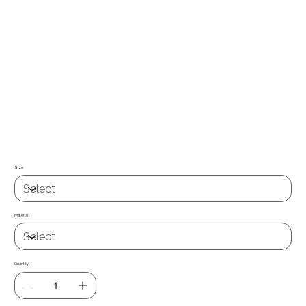
Papel de parede / tecido autocolante de fácil aplicação e grande
capacidade de reposicionamento. Permite remover e recolocar, sem deixar
resíduos. Aplicável em qualquer superfície lisa não porosa (vidro, metal,
madeira, plásticos, etc.) ou em paredes lisas de pladur ou gesso, já vem
com cola , basta só aplicar, de fácil limpeza com um pano ligueramente
humedecido .
Já tem cola
Quer uma medida especifica ? Entre em contacto com nosso
suporte técnico suporte@miauwal.com
Size
Material
Quantity