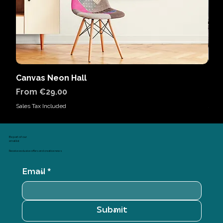
Canvas Neon Hall
Can
Sale Price
Sal
From
€29.00
Fr
Sales Tax Included
Sales
Be part of our
email list
Receive exclusive offers and creative news
Email
*
Submit